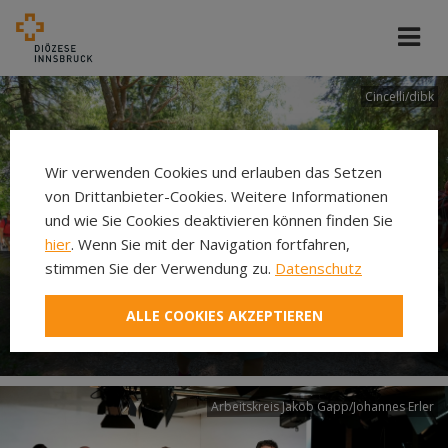
Cincelli/dibk
Wir verwenden Cookies und erlauben das Setzen
von Drittanbieter-Cookies. Weitere Informationen
und wie Sie Cookies deaktivieren können finden Sie
hier
. Wenn Sie mit der Navigation fortfahren,
stimmen Sie der Verwendung zu.
Datenschutz
Neuer Pilgerweg Via
ALLE COOKIES AKZEPTIEREN
Laudato si’
Arbeitskreis Jakob Gapp/Johannes Erler