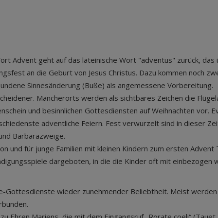
ort Advent geht auf das lateinische Wort "adventus" zurück, das ü
ngsfest an die Geburt von Jesus Christus. Dazu kommen noch zw
rbundene Sinnesänderung (Buße) als angemessene Vorbereitung.
cheidener. Mancherorts werden als sichtbares Zeichen die Flügela
nschein und besinnlichen Gottesdiensten auf Weihnachten vor. E
chiedenste adventliche Feiern. Fest verwurzelt sind in dieser Zei
 und Barbarazweige.
n und für junge Familien mit kleinen Kindern zum ersten Advent T
digungsspiele dargeboten, in die die Kinder oft mit einbezogen
te-Gottesdienste wieder zunehmender Beliebtheit. Meist werden s
rbunden.
 zu Ehren Mariens, die mit dem Eingangsruf „Rorate coeli“ (Tau