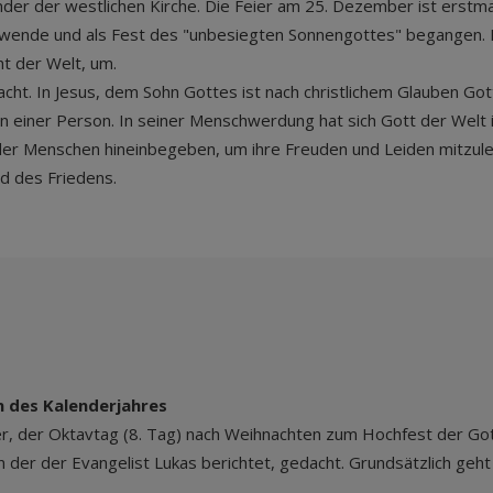
der der westlichen Kirche. Die Feier am 25. Dezember ist erstma
wende und als Fest des "unbesiegten Sonnengottes" begangen. D
ht der Welt, um.
acht. In Jesus, dem Sohn Gottes ist nach christlichem Glauben Go
 einer Person. In seiner Menschwerdung hat sich Gott der Welt in
te der Menschen hineinbegeben, um ihre Freuden und Leiden mitzul
nd des Friedens.
 des Kalenderjahres
nner, der Oktavtag (8. Tag) nach Weihnachten zum Hochfest der G
 der der Evangelist Lukas berichtet, gedacht. Grundsätzlich geht