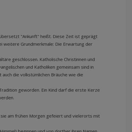
bersetzt "Ankunft" heißt. Diese Zeit ist geprägt
ei weitere Grundmerkmale: Die Erwartung der
ltäre geschlossen. Katholische Christinnen und
vangelischen und Katholiken gemeinsam sind in
t auch die volkstümlichen Bräuche wie die
radition geworden. Ein Kind darf die erste Kerze
 werden.
ie am frühen Morgen gefeiert und vielerorts mit
et Himmel) beginnen und von dorther ihren Namen