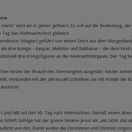
errn
Herrn" wird am 6. Jänner gefeiert. Es soll auf die Bedeutung, die
e Tag das Weihnachtsfest gefeiert.
Sterndeuter (Magier) geführt von einem Stern aus dem Morgenlan
e als drei Könige - Kaspar, Melchior und Balthasar – die dem Kin
ditionell drei Königsfiguren an die Weihnachtskrippen. Der Tag he
schen Kirche der Brauch des Sternsingens ausgeübt. Kinder ziehe
Welt. Verbunden mit der Jahreszahl schreiben sie mit Kreide di
Haustüren.
ert und fällt auf den 40. Tag nach Weihnachten. Gemäß einem alt
 Schrift zufolge hat der greise Simeon Jesus als „ein Licht, das d
licht werden. Damit wollen die Christinnen und Christen zeigen, d