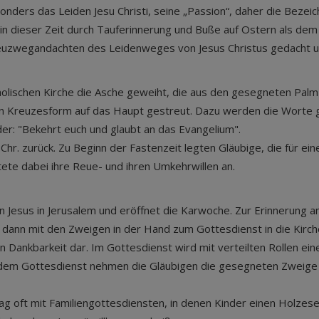
onders das Leiden Jesu Christi, seine „Passion“, daher die Bezeic
h in dieser Zeit durch Tauferinnerung und Buße auf Ostern als de
reuzwegandachten des Leidenweges von Jesus Christus gedacht u
olischen Kirche die Asche geweiht, die aus den gesegneten Palm
r in Kreuzesform auf das Haupt gestreut. Dazu werden die Worte
er: "Bekehrt euch und glaubt an das Evangelium".
. Chr. zurück. Zu Beginn der Fastenzeit legten Gläubige, die für
ete dabei ihre Reue- und ihren Umkehrwillen an.
n Jesus in Jerusalem und eröffnet die Karwoche. Zur Erinnerung 
 dann mit den Zweigen in der Hand zum Gottesdienst in die Kirche
n Dankbarkeit dar. Im Gottesdienst wird mit verteilten Rollen e
dem Gottesdienst nehmen die Gläubigen die gesegneten Zweige m
oft mit Familiengottesdiensten, in denen Kinder einen Holzesel