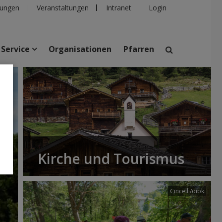
ungen
Veranstaltungen
Intranet
Login
Service
Organisationen
Pfarren
mer
suchen
taltungen
Personen
Pfarren
Einrichtungen
Kirche und Tourismus
Cincelli/dibk