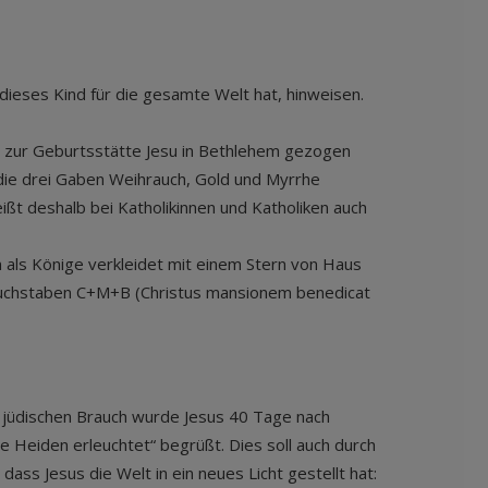
 dieses Kind für die gesamte Welt hat, hinweisen.
d zur Geburtsstätte Jesu in Bethlehem gezogen
d die drei Gaben Weihrauch, Gold und Myrrhe
ißt deshalb bei Katholikinnen und Katholiken auch
n als Könige verkleidet mit einem Stern von Haus
e Buchstaben C+M+B (Christus mansionem benedicat
en jüdischen Brauch wurde Jesus 40 Tage nach
ie Heiden erleuchtet“ begrüßt. Dies soll auch durch
ass Jesus die Welt in ein neues Licht gestellt hat: