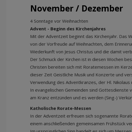
November / Dezember
4 Sonntage vor Weihnachten
Advent - Beginn des Kirchenjahres
Mit der Adventzeit beginnt das Kirchenjahr. Das W
von der Vorfreude auf Weihnachten, dem Erinneru
Wiederkunft von Jesus Christus und die damit ve
Der Schmuck der Kirchen ist in diesen Wochen bes
Christen bereiten sich mit Roratemessen im Kerze
dieser Zeit Geistliche Musik und Konzerte und vers
Verwendung des Adventkranzes, der Hl. Nikolaus
In evangelischen Gemeinden sind Gottesdienste vo
am Kranz entzünden und es werden (Sing-) Verkün
Katholische Rorate-Messen
In der Adventzeit erfreuen sich sogenannte Rora
einem anschließenden gemeinsamen Frühstück ve
Im ursprünglichen Sinn handelt es sich um Messen