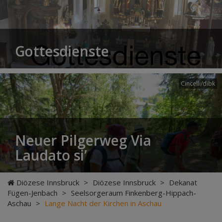
Gottesdienste
Cincelli/dibk
Neuer Pilgerweg Via
Laudato si’
Diözese Innsbruck
>
Diözese Innsbruck
>
Dekanat
Fügen-Jenbach
>
Seelsorgeraum Finkenberg-Hippach-
Aschau
>
Lange Nacht der Kirchen in Aschau