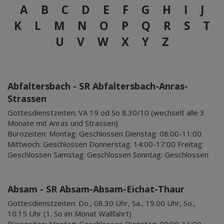
A
B
C
D
E
F
G
H
I
J
K
L
M
N
O
P
Q
R
S
T
U
V
W
X
Y
Z
Abfaltersbach - SR Abfaltersbach-Anras-
Strassen
Gottesdienstzeiten:
VA 19 od So 8.30/10 (wechselt alle 3
Monate mit Anras und Strassen)
Bürozeiten:
Montag: Geschlossen Dienstag: 08:00-11:00
Mittwoch: Geschlossen Donnerstag: 14:00-17:00 Freitag:
Geschlossen Samstag: Geschlossen Sonntag: Geschlossen
Absam - SR Absam-Absam-Eichat-Thaur
Gottesdienstzeiten:
Do., 08.30 Uhr, Sa., 19.00 Uhr, So.,
10.15 Uhr (1. So im Monat Wallfahrt)