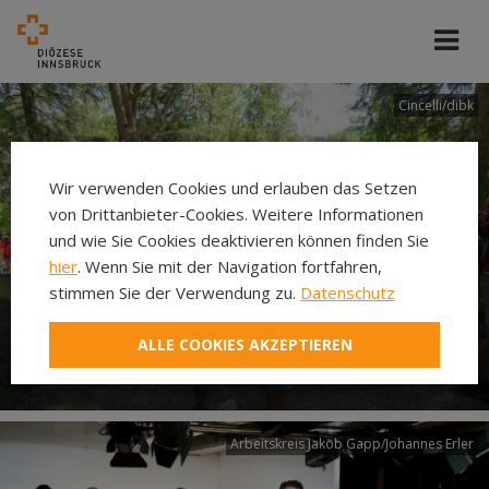
Cincelli/dibk
Wir verwenden Cookies und erlauben das Setzen
von Drittanbieter-Cookies. Weitere Informationen
und wie Sie Cookies deaktivieren können finden Sie
hier
. Wenn Sie mit der Navigation fortfahren,
stimmen Sie der Verwendung zu.
Datenschutz
Neuer Pilgerweg Via
ALLE COOKIES AKZEPTIEREN
Laudato si’
Arbeitskreis Jakob Gapp/Johannes Erler