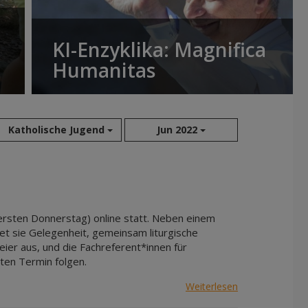
KI-Enzyklika: Magnifica
Humanitas
Katholische Jugend
Jun 2022
Aug 2026
Sep 2026
Okt 2026
 ersten Donnerstag) online statt. Neben einem
Nov 2026
tet sie Gelegenheit, gemeinsam liturgische
ier aus, und die Fachreferent*innen für
Dez 2026
sten Termin folgen.
Jan 2027
Feb 2027
Weiterlesen
Mär 2027