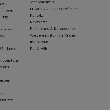
Schematismus
iözese
Erklärung zur Barrierefreiheit
n Frauen
Kontakt
itung
Newsletter
Rechtliches & Datenschutz
n in der
uck
Wiedereintritt in die Kirche
g
Impressum
25 - Jahr der
Rat & Hilfe
endpastoral
ismus
terben
nitas
 ist tot