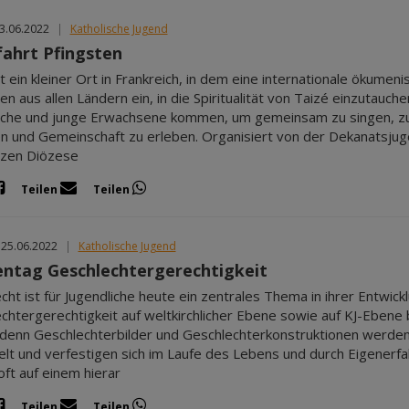
03.06.2022
|
Katholische Jugend
fahrt Pfingsten
t ein kleiner Ort in Frankreich, in dem eine internationale ökumeni
n aus allen Ländern ein, in die Spiritualität von Taizé einzutauc
iche und junge Erwachsene kommen, um gemeinsam zu singen, zu
n und Gemeinschaft zu erleben. Organisiert von der Dekanatsjuge
nzen Diözese
Teilen
Teilen
 25.06.2022
|
Katholische Jugend
entag Geschlechtergerechtigkeit
cht ist für Jugendliche heute ein zentrales Thema in ihrer Entwick
chtergerechtigkeit auf weltkirchlicher Ebene sowie auf KJ-Ebene
, denn Geschlechterbilder und Geschlechterkonstruktionen werden
elt und verfestigen sich im Laufe des Lebens und durch Eigenerf
oft auf einem hierar
Teilen
Teilen