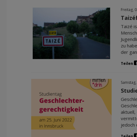
Freitag, 
Taizé
Taizé is
Mensche
Jugendl
zu habe
der ga
Teilen
Samstag,
Studi
Geschle
Geschle
aktuell
vermitt
jedoch 
Teilen