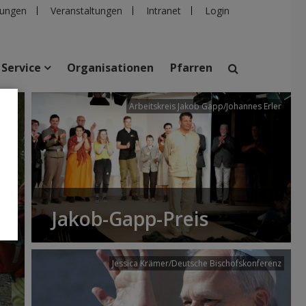
ungen
Veranstaltungen
Intranet
Login
Service
Organisationen
Pfarren
/dibk
Arbeitskreis Jakob Gapp/Johannes Erler
suchen
taltungen
Personen
Pfarren
Einrichtungen
Jakob-Gapp-Preis
Jessica Krämer/Deutsche Bischofskonferenz