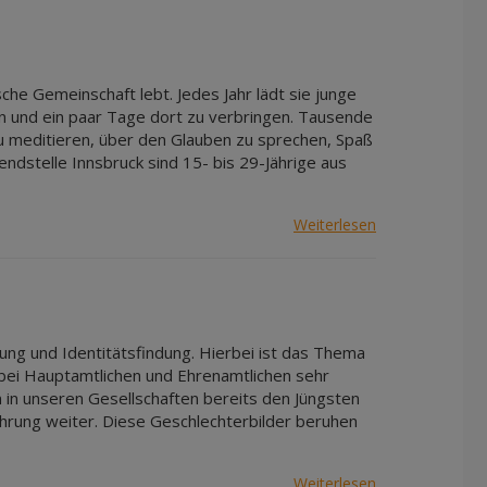
Apr 2027
Mai 2027
Jun 2027
sche Gemeinschaft lebt. Jedes Jahr lädt sie junge
Jul 2027
hen und ein paar Tage dort zu verbringen. Tausende
 meditieren, über den Glauben zu sprechen, Spaß
ndstelle Innsbruck sind 15- bis 29-Jährige aus
Weiterlesen
lung und Identitätsfindung. Hierbei ist das Thema
 bei Hauptamtlichen und Ehrenamtlichen sehr
 in unseren Gesellschaften bereits den Jüngsten
ahrung weiter. Diese Geschlechterbilder beruhen
Weiterlesen