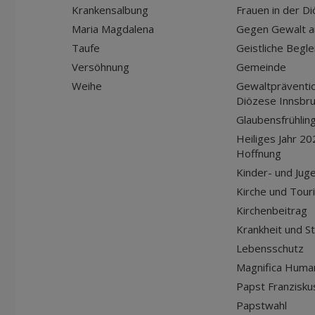
Krankensalbung
Frauen in der D
Maria Magdalena
Gegen Gewalt a
Taufe
Geistliche Begle
Versöhnung
Gemeinde
Weihe
Gewaltpräventio
Diözese Innsbr
Glaubensfrühlin
Heiliges Jahr 20
Hoffnung
Kinder- und Jug
Kirche und Tour
Kirchenbeitrag
Krankheit und S
Lebensschutz
Magnifica Huma
Papst Franziskus
Papstwahl