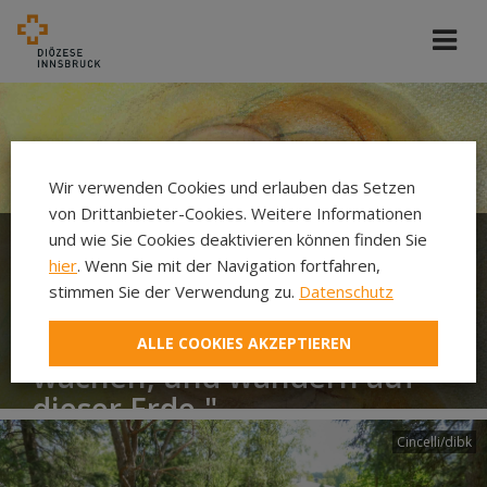
Wir verwenden Cookies und erlauben das Setzen
von Drittanbieter-Cookies. Weitere Informationen
und wie Sie Cookies deaktivieren können finden Sie
hier
. Wenn Sie mit der Navigation fortfahren,
"Nachhause kommen, das
stimmen Sie der Verwendung zu.
Datenschutz
ist es, was Gott allen
schenken will, die weinen,
ALLE COOKIES AKZEPTIEREN
wachen, und wandern auf
dieser Erde."
Cincelli/dibk