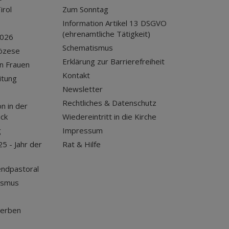
irol
Zum Sonntag
Information Artikel 13 DSGVO
(ehrenamtliche Tätigkeit)
2026
Schematismus
iözese
Erklärung zur Barrierefreiheit
n Frauen
Kontakt
itung
Newsletter
Rechtliches & Datenschutz
n in der
uck
Wiedereintritt in die Kirche
g
Impressum
25 - Jahr der
Rat & Hilfe
endpastoral
ismus
terben