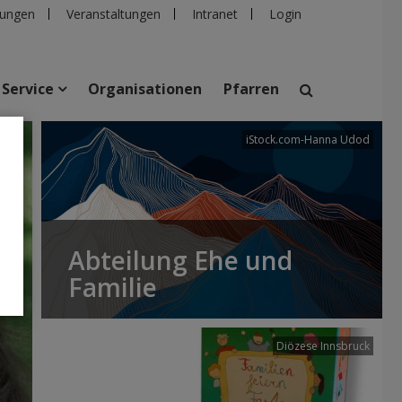
ungen
Veranstaltungen
Intranet
Login
Service
Organisationen
Pfarren
.com
iStock.com-Hanna Udod
suchen
taltungen
Personen
Pfarren
Einrichtungen
Abteilung Ehe und
Familie
Diözese Innsbruck