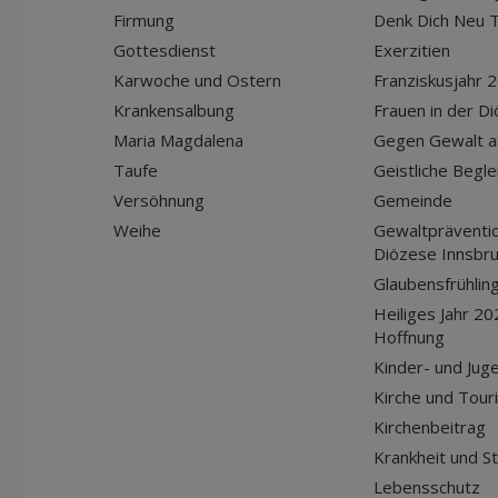
Firmung
Denk Dich Neu T
Gottesdienst
Exerzitien
Karwoche und Ostern
Franziskusjahr 
Krankensalbung
Frauen in der D
Maria Magdalena
Gegen Gewalt a
Taufe
Geistliche Begle
Versöhnung
Gemeinde
Weihe
Gewaltpräventio
Diözese Innsbr
Glaubensfrühlin
Heiliges Jahr 20
Hoffnung
Kinder- und Jug
Kirche und Tour
Kirchenbeitrag
Krankheit und S
Lebensschutz