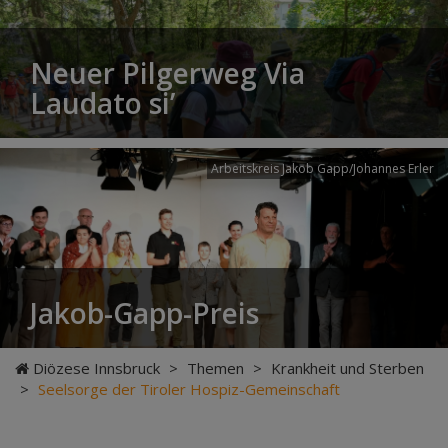
Neuer Pilgerweg Via
Laudato si’
Arbeitskreis Jakob Gapp/Johannes Erler
Jakob-Gapp-Preis
Diözese Innsbruck
>
Themen
>
Krankheit und Sterben
>
Seelsorge der Tiroler Hospiz-Gemeinschaft