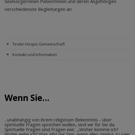
SeelsorgerInnen PatientInnen und deren Angehörigen
verschiedenste Begleitungen an:
Tiroler Hospiz-Gemeinschaft
Kontakt und Information
Wenn Sie...
...unabhängig von ihrem religiösen Bekenntnis - über
spirituelle Fragen sprechen wollen, sind wir für Sie da.
Spirituelle Fragen sind Fragen wie: „Woher komme ich?
Wohin gehe ich? Was gibt mir Sinn, wenn alles sinnlos zu sein