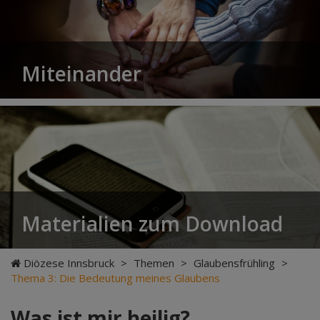
Miteinander
Materialien zum Download
Diözese Innsbruck
>
Themen
>
Glaubensfrühling
>
Thema 3: Die Bedeutung meines Glaubens
Was ist mir heilig?