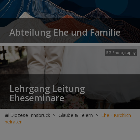
Abteilung Ehe und Familie
RG-Photography
Lehrgang Leitung
Eheseminare
Diözese Innsbruck
>
Glaube & Feiern
>
Ehe - Kirchlich
heiraten