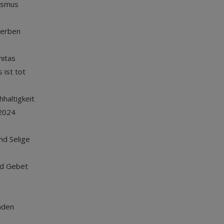
ismus
terben
nitas
 ist tot
haltigkeit
2024
und Selige
nd Gebet
nden