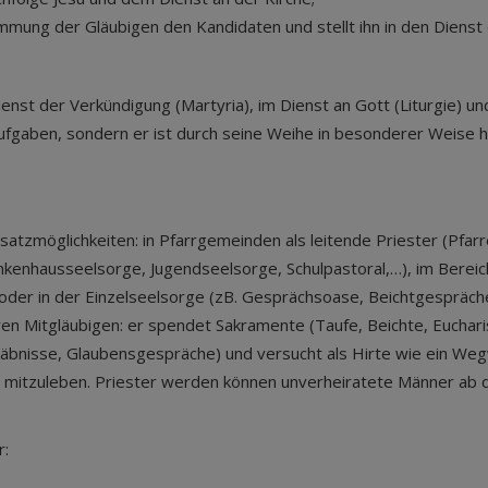
mmung der Gläubigen den Kandidaten und stellt ihn in den Dienst
ienst der Verkündigung (Martyria), im Dienst an Gott (Liturgie) u
Aufgaben, sondern er ist durch seine Weihe in besonderer Weise h
nsatzmöglichkeiten: in Pfarrgemeinden als leitende Priester (Pfar
ankenhausseelsorge, Jugendseelsorge, Schulpastoral,…), im Berei
 oder in der Einzelseelsorge (zB. Gesprächsoase, Beichtgespräche,
deren Mitgläubigen: er spendet Sakramente (Taufe, Beichte, Euchar
nisse, Glaubensgespräche) und versucht als Hirte wie ein Wegw
en mitzuleben. Priester werden können unverheiratete Männer ab
r: