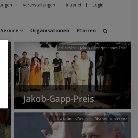
ungen
Veranstaltungen
Intranet
Login
Service
Organisationen
Pfarren
/dibk
Arbeitskreis Jakob Gapp/Johannes Erler
suchen
taltungen
Personen
Pfarren
Einrichtungen
Jakob-Gapp-Preis
Jessica Krämer/Deutsche Bischofskonferenz