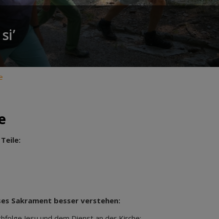
si’
e
e
Teile:
eses Sakrament besser verstehen:
hfolge Jesu und dem Dienst an der Kirche;