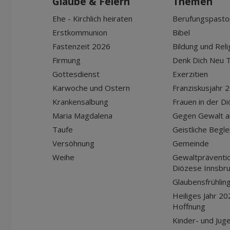
Glaube & Feiern
Themen
Ehe - Kirchlich heiraten
Berufungspasto
Erstkommunion
Bibel
Fastenzeit 2026
Bildung und Reli
Firmung
Denk Dich Neu T
Gottesdienst
Exerzitien
Karwoche und Ostern
Franziskusjahr 
Krankensalbung
Frauen in der D
Maria Magdalena
Gegen Gewalt a
Taufe
Geistliche Begle
Versöhnung
Gemeinde
Weihe
Gewaltpräventio
Diözese Innsbr
Glaubensfrühlin
Heiliges Jahr 20
Hoffnung
Kinder- und Jug