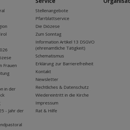
Service
Organisa
ral
Stellenangebote
Pfarrblattservice
gion
Die Diözese
irol
Zum Sonntag
Information Artikel 13 DSGVO
(ehrenamtliche Tätigkeit)
2026
Schematismus
iözese
Erklärung zur Barrierefreiheit
n Frauen
Kontakt
itung
Newsletter
Rechtliches & Datenschutz
n in der
uck
Wiedereintritt in die Kirche
g
Impressum
25 - Jahr der
Rat & Hilfe
endpastoral