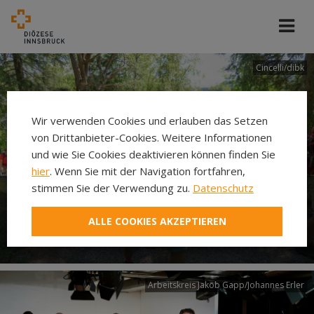
Cincelli/dibk
Wir verwenden Cookies und erlauben das Setzen
von Drittanbieter-Cookies. Weitere Informationen
und wie Sie Cookies deaktivieren können finden Sie
hier
. Wenn Sie mit der Navigation fortfahren,
stimmen Sie der Verwendung zu.
Datenschutz
Neuer Pilgerweg Via
ALLE COOKIES AKZEPTIEREN
Laudato si’
Arbeitskreis Jakob Gapp/Johannes Erler