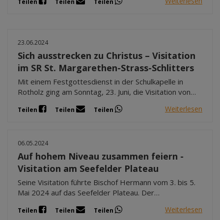
Weiterlesen
Teilen
Teilen
Teilen
23.06.2024
Sich ausstrecken zu Christus – Visitation
im SR St. Margarethen-Strass-Schlitters
Mit einem Festgottesdienst in der Schulkapelle in
Rotholz ging am Sonntag, 23. Juni, die Visitation von
Bischof Hermann Glettler in den Pfarren des
Weiterlesen
Teilen
Teilen
Teilen
Seelsorgeraumes St. Margarethen-Strass-Schlitters
zu Ende.
06.05.2024
Auf hohem Niveau zusammen feiern -
Visitation am Seefelder Plateau
Seine Visitation führte Bischof Hermann vom 3. bis 5.
Mai 2024 auf das Seefelder Plateau. Der
Seelsorgeraum umfasst die Pfarren Pfarren
Weiterlesen
Teilen
Teilen
Teilen
Oberleutasch, Reith bei Seefeld, Scharnitz, Seefeld