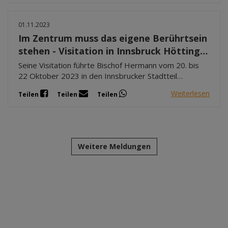
und Unterleutasch sowie die Seelsorgestelle Mösern.
01.11.2023
Im Zentrum muss das eigene Berührtsein
stehen - Visitation in Innsbruck Höttinger
Au
Seine Visitation führte Bischof Hermann vom 20. bis
22 Oktober 2023 in den Innsbrucker Stadtteil
Höttinger Au. Der Seelsorgeraum umfasst die Pfarren
Weiterlesen
Teilen
Teilen
Teilen
Petrus Canisius und Guter Hirte
Weitere Meldungen