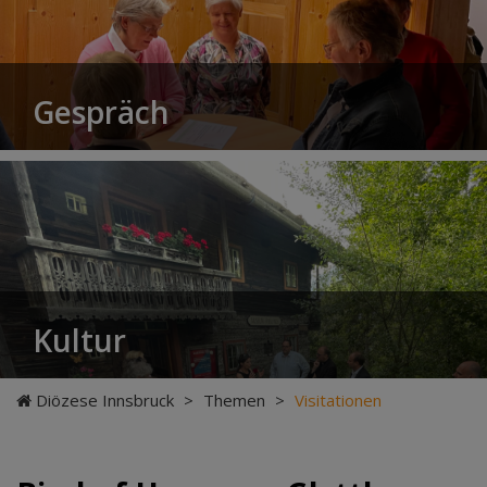
Gespräch
Kultur
Diözese Innsbruck
>
Themen
>
Visitationen