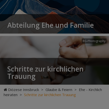
Abteilung Ehe und Familie
RG-Photography
Schritte zur kirchlichen
Trauung
Diözese Innsbruck
>
Glaube & Feiern
>
Ehe - Kirchlich
heiraten
>
Schritte zur kirchlichen Trauung