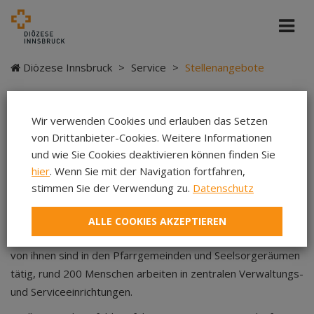
Diözese Innsbruck
>
Service
>
Stellenangebote
Wir verwenden Cookies und erlauben das Setzen
Herzlich willkommen!
von Drittanbieter-Cookies. Weitere Informationen
und wie Sie Cookies deaktivieren können finden Sie
hier
. Wenn Sie mit der Navigation fortfahren,
Berufsfelder, die nahe am Menschen sind und eine
stimmen Sie der Verwendung zu.
Datenschutz
abwechslungsreiche Tätigkeit in einem wertschätzenden
Betriebsklima – dafür steht die Diözese Innsbruck als
ALLE COOKIES AKZEPTIEREN
Arbeitgeberin von mehr als 700 Frauen und Männern. Viele
von ihnen sind in den Pfarrgemeinden und Seelsorgeräumen
tätig, rund 200 Menschen arbeiten in zentralen Verwaltungs-
und Serviceeinrichtungen.