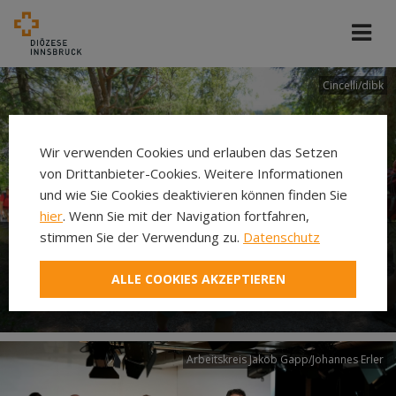
Cincelli/dibk
Wir verwenden Cookies und erlauben das Setzen
von Drittanbieter-Cookies. Weitere Informationen
und wie Sie Cookies deaktivieren können finden Sie
hier
. Wenn Sie mit der Navigation fortfahren,
stimmen Sie der Verwendung zu.
Datenschutz
Neuer Pilgerweg Via
ALLE COOKIES AKZEPTIEREN
Laudato si’
Arbeitskreis Jakob Gapp/Johannes Erler