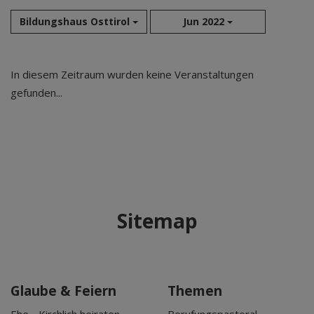
Bildungshaus Osttirol
Jun 2022
Aug 2026
In diesem Zeitraum wurden keine Veranstaltungen
Sep 2026
gefunden...
Okt 2026
Nov 2026
Dez 2026
Jan 2027
Feb 2027
Mär 2027
Sitemap
Apr 2027
Mai 2027
Jun 2027
Jul 2027
Glaube & Feiern
Themen