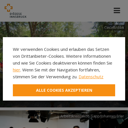
Cincelli/dibk
Wir verwenden Cookies und erlauben das Setzen
von Drittanbieter-Cookies. Weitere Informationen
und wie Sie Cookies deaktivieren können finden Sie
hier
. Wenn Sie mit der Navigation fortfahren,
stimmen Sie der Verwendung zu.
Datenschutz
Neuer Pilgerweg Via
ALLE COOKIES AKZEPTIEREN
Laudato si’
Arbeitskreis Jakob Gapp/Johannes Erler