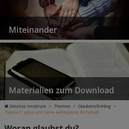
Miteinander
Materialien zum Download
Diözese Innsbruck
>
Themen
>
Glaubensfrühling
>
Thema 1: Jesus und seine aufregende Botschaft
Woran glaubst du?