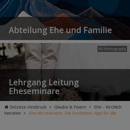
Abteilung Ehe und Familie
RG-Photography
Lehrgang Leitung
Eheseminare
Diözese Innsbruck
>
Glaube & Feiern
>
Ehe - Kirchlich
heiraten
>
Ehe.Wir.Heiraten. Die Hochzeits-App für alle