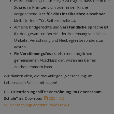
Es ist unbedingt dafür Sorge zu tragen, dass der in der
Schule, im Pfarrzentrum oder in der Kirche
vorgesehene
Ort für die Einzelbeichte einsehbar
bleibt (offene Tür, Seitenkapelle …).
Auf eine kindgerechte und
verständliche Sprache
ist
für den gesamten Bereich der Benennung von Schuld,
Umkehr, Versöhnung und Neubeginn besonders zu
achten.
Ein
Versöhnungsfest
stellt einen möglichen
gemeinsamen Abschluss dar, woran ein kleines
Zeichen erinnern kann.
Wir danken allen, die das Anliegen „Versöhnung“ im
Lebensraum Schule mittragen!
Die
Orientierungshilfe "Versöhnung im Lebensraum
Schule"
als Download
2024-02-
07_VersöhnungLebensraumSchule-v1