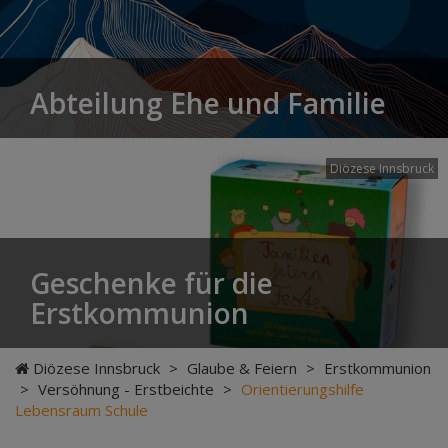
Abteilung Ehe und Familie
Diözese Innsbruck
Geschenke für die
Erstkommunion
Diözese Innsbruck
>
Glaube & Feiern
>
Erstkommunion
>
Versöhnung - Erstbeichte
>
Orientierungshilfe
Lebensraum Schule