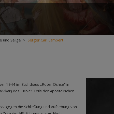
ge und Selige
>
Seliger Carl Lampert
mber 1944 im Zuchthaus „Roter Ochse“ in
alvikar) des Tiroler Teils der Apostolischen
siv gegen die Schließung und Aufhebung von
den Zorn der NS-Führung zuzog. Nach