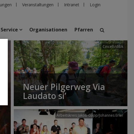
ungen
Veranstaltungen
Intranet
Login
Service
Organisationen
Pfarren
Cincelli/dibk
suchen
taltungen
Personen
Pfarren
Einrichtungen
Neuer Pilgerweg Via
Laudato si’
Arbeitskreis Jakob Gapp/Johannes Erler