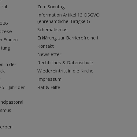
irol
Zum Sonntag
Information Artikel 13 DSGVO
(ehrenamtliche Tätigkeit)
2026
Schematismus
iözese
Erklärung zur Barrierefreiheit
n Frauen
Kontakt
itung
Newsletter
Rechtliches & Datenschutz
n in der
uck
Wiedereintritt in die Kirche
g
Impressum
25 - Jahr der
Rat & Hilfe
endpastoral
ismus
terben