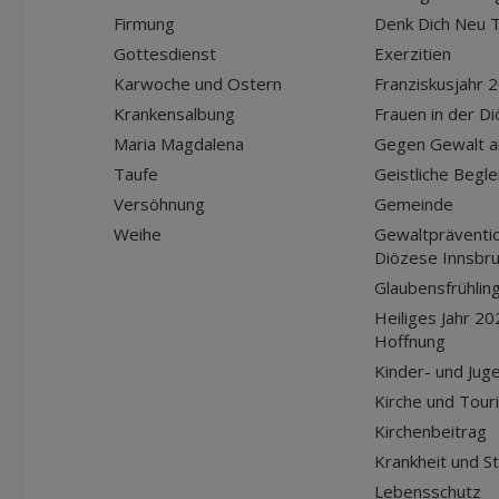
Firmung
Denk Dich Neu T
Gottesdienst
Exerzitien
Karwoche und Ostern
Franziskusjahr 
Krankensalbung
Frauen in der D
Maria Magdalena
Gegen Gewalt a
Taufe
Geistliche Begle
Versöhnung
Gemeinde
Weihe
Gewaltpräventio
Diözese Innsbr
Glaubensfrühlin
Heiliges Jahr 20
Hoffnung
Kinder- und Jug
Kirche und Tour
Kirchenbeitrag
Krankheit und S
Lebensschutz