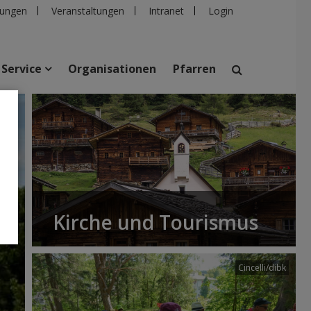
ungen
Veranstaltungen
Intranet
Login
Service
Organisationen
Pfarren
mer
suchen
taltungen
Personen
Pfarren
Einrichtungen
Kirche und Tourismus
Cincelli/dibk