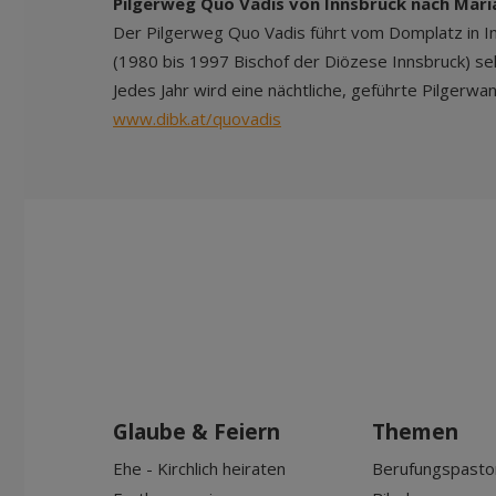
Pilgerweg Quo Vadis von Innsbruck nach Mari
Der Pilgerweg Quo Vadis führt vom Domplatz in In
(1980 bis 1997 Bischof der Diözese Innsbruck) seh
Jedes Jahr wird eine nächtliche, geführte Pilge
www.dibk.at/quovadis
Glaube & Feiern
Themen
Ehe - Kirchlich heiraten
Berufungspasto