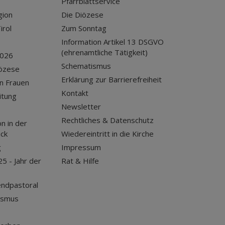
Pfarrblattservice
gion
Die Diözese
irol
Zum Sonntag
Information Artikel 13 DSGVO
(ehrenamtliche Tätigkeit)
2026
Schematismus
iözese
Erklärung zur Barrierefreiheit
n Frauen
Kontakt
itung
Newsletter
Rechtliches & Datenschutz
n in der
uck
Wiedereintritt in die Kirche
g
Impressum
25 - Jahr der
Rat & Hilfe
endpastoral
ismus