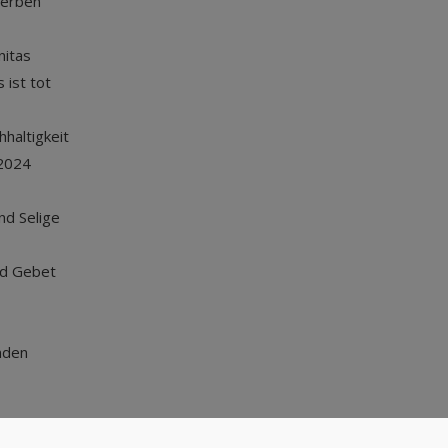
terben
nitas
 ist tot
haltigkeit
2024
und Selige
nd Gebet
nden
Nach oben