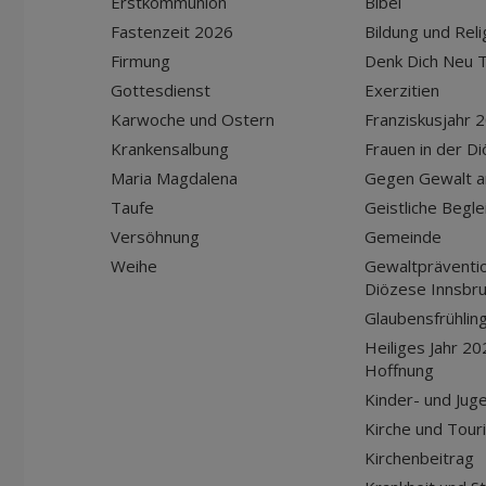
Erstkommunion
Bibel
Fastenzeit 2026
Bildung und Reli
Firmung
Denk Dich Neu T
Gottesdienst
Exerzitien
Karwoche und Ostern
Franziskusjahr 
Krankensalbung
Frauen in der D
Maria Magdalena
Gegen Gewalt a
Taufe
Geistliche Begle
Versöhnung
Gemeinde
Weihe
Gewaltpräventio
Diözese Innsbr
Glaubensfrühlin
Heiliges Jahr 20
Hoffnung
Kinder- und Jug
Kirche und Tour
Kirchenbeitrag