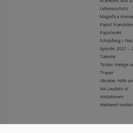
Krankheit und S
Lebensschutz
Magnifica Huma
Papst Franziskus
Papstwahl
Schöpfung / Nach
Synode 2021 – 
Talente
Tiroler Heilige 
Trauer
Ukraine: Hilfe u
Via Laudato si'
Visitationen
Weltweit verbu
© Diözese Innsbruck | 2024