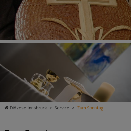
Diözese Innsbruck
>
Service
>
Zum Sonntag