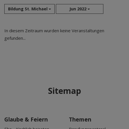
Bildung St. Michael
Jun 2022
Aug 2026
In diesem Zeitraum wurden keine Veranstaltungen
Sep 2026
gefunden...
Okt 2026
Nov 2026
Dez 2026
Jan 2027
Feb 2027
Mär 2027
Sitemap
Apr 2027
Mai 2027
Jun 2027
Jul 2027
Glaube & Feiern
Themen