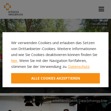
Cincelli/dibk
Wir verwenden Cookies und erlauben das Setzen
von Drittanbieter-Cookies. Weitere Informationen
und wie Sie Cookies deaktivieren können finden Sie
hier
. Wenn Sie mit der Navigation fortfahren,
stimmen Sie der Verwendung zu.
Datenschutz
Neuer Pilgerweg Via
ALLE COOKIES AKZEPTIEREN
Laudato si’
Arbeitskreis Jakob Gapp/Johannes Erler