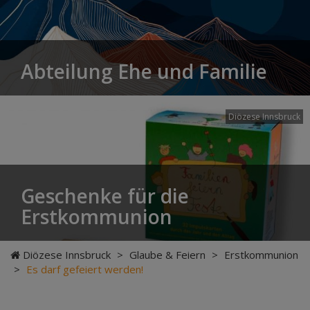
Abteilung Ehe und Familie
Diözese Innsbruck
Geschenke für die
Erstkommunion
Diözese Innsbruck
>
Glaube & Feiern
>
Erstkommunion
>
Es darf gefeiert werden!