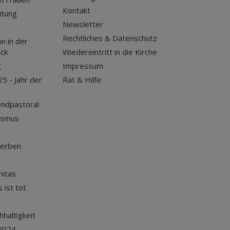
Kontakt
itung
Newsletter
Rechtliches & Datenschutz
n in der
uck
Wiedereintritt in die Kirche
g
Impressum
25 - Jahr der
Rat & Hilfe
endpastoral
ismus
terben
nitas
 ist tot
haltigkeit
2024