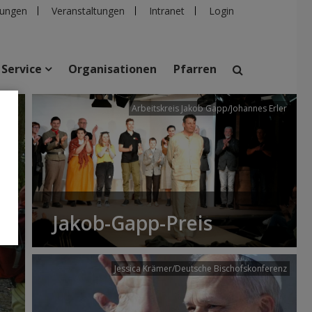
ungen
Veranstaltungen
Intranet
Login
Service
Organisationen
Pfarren
/dibk
Arbeitskreis Jakob Gapp/Johannes Erler
suchen
taltungen
Personen
Pfarren
Einrichtungen
Jakob-Gapp-Preis
Jessica Krämer/Deutsche Bischofskonferenz