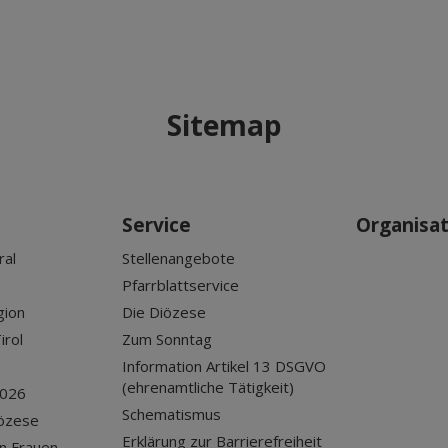
Sitemap
Service
Organisa
ral
Stellenangebote
Pfarrblattservice
gion
Die Diözese
irol
Zum Sonntag
Information Artikel 13 DSGVO
(ehrenamtliche Tätigkeit)
2026
Schematismus
iözese
Erklärung zur Barrierefreiheit
n Frauen