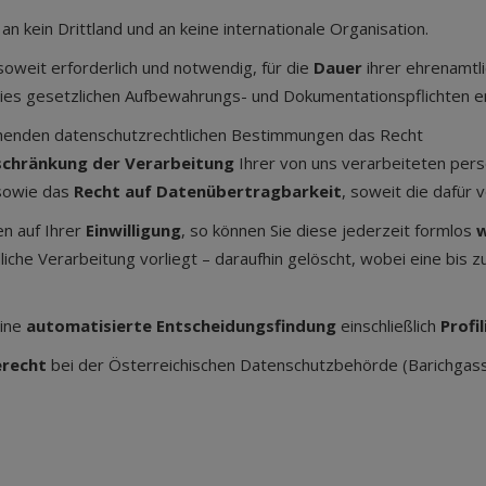
 kein Drittland und an keine internationale Organisation.
oweit erforderlich und notwendig, für die
Dauer
ihrer ehrenamtl
 dies gesetzlichen Aufbewahrungs- und Dokumentationspflichten e
ehenden datenschutzrechtlichen Bestimmungen das Recht
schränkung der Verarbeitung
Ihrer von uns verarbeiteten pe
 sowie das
Recht auf Datenübertragbarkeit
, soweit die dafü
n auf Ihrer
Einwilligung
, so können Sie diese jederzeit formlos
w
iche Verarbeitung vorliegt – daraufhin gelöscht, wobei eine bis 
eine
automatisierte Entscheidungsfindung
einschließlich
Profi
erecht
bei der Österreichischen Datenschutzbehörde (Barichgas