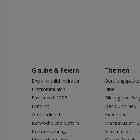
Glaube & Feiern
Themen
Ehe - Kirchlich heiraten
Berufungspasto
Erstkommunion
Bibel
Fastenzeit 2026
Bildung und Reli
Firmung
Denk Dich Neu T
Gottesdienst
Exerzitien
Karwoche und Ostern
Franziskusjahr 
Krankensalbung
Frauen in der D
Maria Magdalena
Gegen Gewalt a