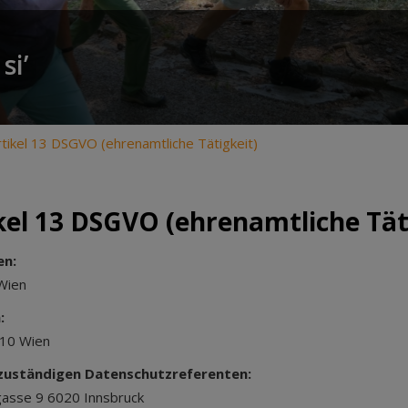
si’
rtikel 13 DSGVO (ehrenamtliche Tätigkeit)
el 13 DSGVO (ehrenamtliche Tät
en:
0 Wien
n:
1010 Wien
 zuständigen Datenschutzreferenten:
gasse 9 6020 Innsbruck