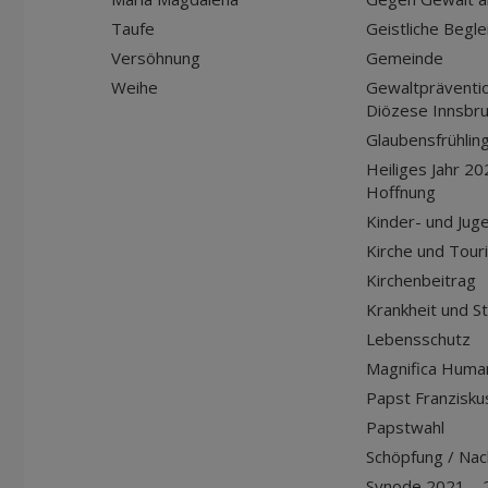
Taufe
Geistliche Begle
Versöhnung
Gemeinde
Weihe
Gewaltpräventio
Diözese Innsbr
Glaubensfrühlin
Heiliges Jahr 20
Hoffnung
Kinder- und Jug
Kirche und Tour
Kirchenbeitrag
Krankheit und S
Lebensschutz
Magnifica Huma
Papst Franziskus
Papstwahl
Schöpfung / Nach
Synode 2021 – 