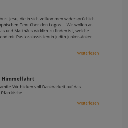
Apr 2027
Mai 2027
burt Jesu, die in sich vollkommen widersprüchlich
Jun 2027
sophischen Text über den Logos … Wir wollen an
Jul 2027
s und Matthäus wirklich zu finden ist, welche
nd mit Pastoralassistentin Judith Junker-Anker
Weiterlesen
ia Himmelfahrt
amilie Wir blicken voll Dankbarkeit auf das
 Pfarrkirche
Weiterlesen