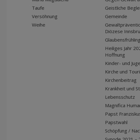
Taufe
Geistliche Begle
Versöhnung
Gemeinde
Weihe
Gewaltpräventio
Diözese Innsbr
Glaubensfrühlin
Heiliges Jahr 20
Hoffnung
Kinder- und Jug
Kirche und Tour
Kirchenbeitrag
Krankheit und S
Lebensschutz
Magnifica Huma
Papst Franziskus
Papstwahl
Schöpfung / Nach
Synode 2021 – 