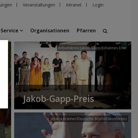
ungen
Veranstaltungen
Intranet
Login
Service
Organisationen
Pfarren
/dibk
Arbeitskreis Jakob Gapp/Johannes Erler
suchen
taltungen
Personen
Pfarren
Einrichtungen
Jakob-Gapp-Preis
Jessica Krämer/Deutsche Bischofskonferenz