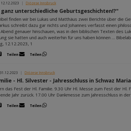
 12.12.2023
|
Diözese Innsbruck
 ganz unterschiedliche Geburtsgeschichten!?"
Bibel finden wir bei Lukas und Matthäus zwei Berichte über die Ge
arkus schreibt dazu gar nichts und Johannes verfasst einen philo
Abend genauer hinschauen, was in den biblischen Texten des Luka
ng sie hatten und auch weiterhin für uns haben können … Bibelabe
g, 12.12.2023, 1
Teilen
Teilen
 31.12.2023
|
Diözese Innsbruck
milie - Hl. Silvester - Jahresschluss in Schwaz Mar
ern das Fest der Hl. Familie. 9.30 Uhr Hl. Messe zum Fest der Hl. F
gende Jahr zurück. 17.00 Uhr Dankmesse zum Jahresschluss in der
Teilen
Teilen