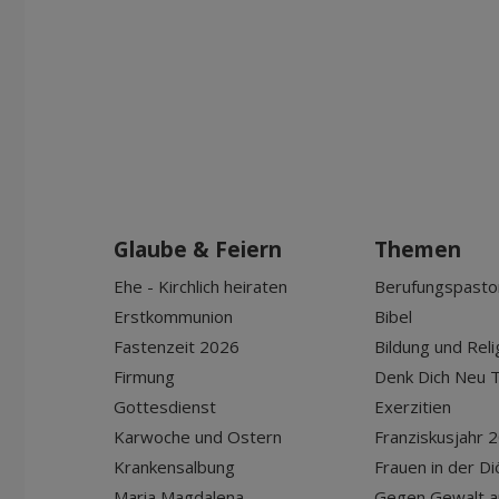
Glaube & Feiern
Themen
Ehe - Kirchlich heiraten
Berufungspasto
Erstkommunion
Bibel
Fastenzeit 2026
Bildung und Reli
Firmung
Denk Dich Neu T
Gottesdienst
Exerzitien
Karwoche und Ostern
Franziskusjahr 
Krankensalbung
Frauen in der D
Maria Magdalena
Gegen Gewalt a