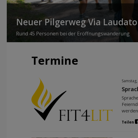
Neuer Pilgerweg Via Laudato 
Rund 45 Personen bei der Eröffnungswanderung
Termine
Samstag,
Sprac
Sprache
Feiernd
werden 
Teilen