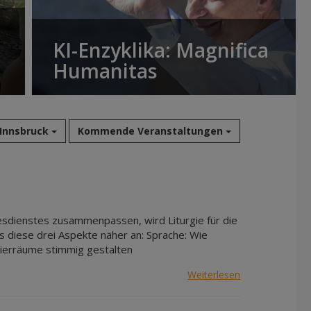
KI-Enzyklika: Magnifica
Humanitas
 Innsbruck
Kommende Veranstaltungen
Aug 2026
Sep 2026
Okt 2026
sdienstes zusammenpassen, wird Liturgie für die
Nov 2026
s diese drei Aspekte näher an: Sprache: Wie
eierräume stimmig gestalten
Dez 2026
Jan 2027
Weiterlesen
Feb 2027
Mär 2027