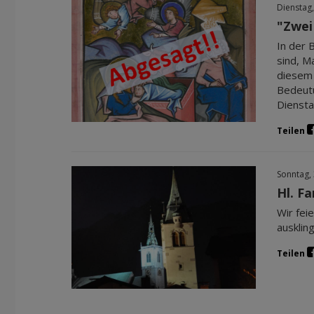
Dienstag,
"Zwei
In der 
sind, M
diesem 
Bedeutu
Diensta
Teilen
Sonntag,
Hl. Fa
Wir fei
ausklin
Teilen