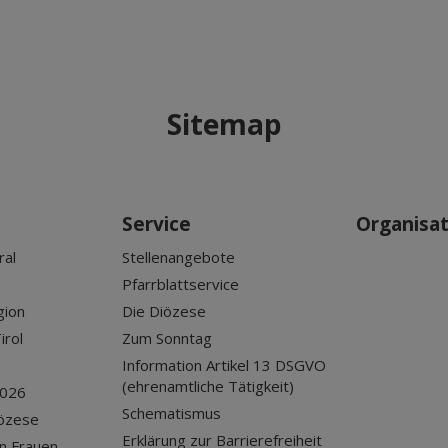
Sitemap
Service
Organisa
ral
Stellenangebote
Pfarrblattservice
gion
Die Diözese
irol
Zum Sonntag
Information Artikel 13 DSGVO
(ehrenamtliche Tätigkeit)
2026
Schematismus
iözese
Erklärung zur Barrierefreiheit
n Frauen