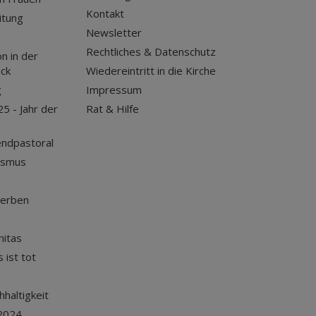
Kontakt
itung
Newsletter
Rechtliches & Datenschutz
n in der
uck
Wiedereintritt in die Kirche
g
Impressum
25 - Jahr der
Rat & Hilfe
endpastoral
ismus
terben
nitas
 ist tot
haltigkeit
2024