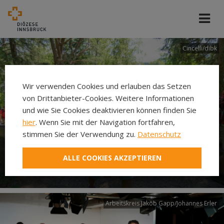
Cincelli/dibk
Wir verwenden Cookies und erlauben das Setzen
von Drittanbieter-Cookies. Weitere Informationen
und wie Sie Cookies deaktivieren können finden Sie
hier
. Wenn Sie mit der Navigation fortfahren,
stimmen Sie der Verwendung zu.
Datenschutz
Neuer Pilgerweg Via
ALLE COOKIES AKZEPTIEREN
Laudato si’
Arbeitskreis Jakob Gapp/Johannes Erler