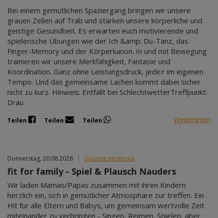
Bei einem gemütlichen Spaziergang bringen wir unsere
grauen Zellen auf Trab und stärken unsere körperliche und
geistige Gesundheit. Es erwarten euch motivierende und
spielerische Übungen wie der Ich &amp; Du-Tanz, das
Finger-Memory und der Körperkanon. In und mit Bewegung
trainieren wir unsere Merkfähigkeit, Fantasie und
Koordination. Ganz ohne Leistungsdruck, jede:r im eigenen
Tempo. Und das gemeinsame Lachen kommt dabei sicher
nicht zu kurz. Hinweis: Entfällt bei SchlechtwetterTreffpunkt:
Drau
Weiterlesen
Teilen
Teilen
Teilen
Donnerstag, 20.08.2026
|
Diözese Innsbruck
fit for family - Spiel & Plausch Nauders
Wir laden Mamas/Papas zusammen mit ihren Kindern
herzlich ein, sich in gemütlicher Atmosphäre zur treffen. Ein
Hit für alle Eltern und Babys, um gemeinsam wertvolle Zeit
miteinander zu verbringen - Singen, Reimen, Spielen, aber