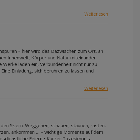
Weiterlesen
hspüren – hier wird das Dazwischen zum Ort, an
denen Innenwelt, Körper und Natur miteinander
ie Werke laden ein, Verbundenheit nicht nur zu
ine Einladung, sich berühren zu lassen und
Weiterlesen
 den Skiern. Weggehen, schauen, staunen, rasten,
 stürzen, ankommen … – wichtige Momente auf dem
tesdienstliche Feiern • Kurzer Tagesimpuls