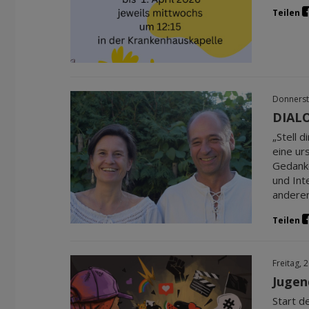
Teilen
Donnerst
DIALO
„Stell 
eine ur
Gedanke
und Int
anderen
Teilen
Freitag, 
Jugen
Start d