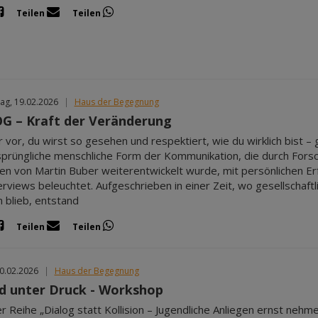
Teilen
Teilen
ag, 19.02.2026
|
Haus der Begegnung
G – Kraft der Veränderung
dir vor, du wirst so gesehen und respektiert, wie du wirklich bist 
sprüngliche menschliche Form der Kommunikation, die durch For
n von Martin Buber weiterentwickelt wurde, mit persönlichen E
erviews beleuchtet. Aufgeschrieben in einer Zeit, wo gesellschaft
 blieb, entstand
Teilen
Teilen
20.02.2026
|
Haus der Begegnung
d unter Druck - Workshop
er Reihe „Dialog statt Kollision – Jugendliche Anliegen ernst neh