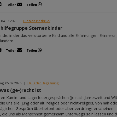
Teilen
Teilen
, 04.02.2026
|
Diözese Innsbruck
thilfegruppe Sternenkinder
unde, in der das verstorbene Kind und alle Erfahrungen, Erinner
kindern.
Teilen
Teilen
ag, 05.02.2026
|
Haus der Begegnung
 was (ge-)recht ist
ren Kamin- und Lagerfeuergesprächen (je nach Jahreszeit und 
ie uns alle, jung oder alt, religiös oder nicht-religiös, von nah o
täglichen Gespräch überbetont oder aber verdrängt erscheinen – d
, die uns als Menschheit gemeinsam unterwegs sein lassen und den