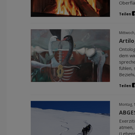
Oberflä
Teilen
Mittwoch
Artil
Ontolog
dem wir
spreche
fühlen,
Beziehu
Teilen
Montag, 
ABGES
Exerzit
atmen, 
(Lebens