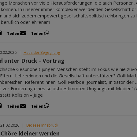
junge Menschen vor viele Herausforderungen, die auch Personen, d
 können. In unserer immer komplexer werdenden Gesellschaft brau
n und sich zudem empowert gesellschaftspolitisch einbringen zu kö
ie beruflich oder ehrenam
Teilen
Teilen
20.02.2026
|
Haus der Begegnung
d unter Druck - Vortrag
chische Gesundheit junger Menschen steht im Fokus wie nie zuvor
Eltern, Lehrer:innen und die Gesellschaft unterstützen? Golli M
bereichen. Referent:innen: Golli Marboe, Journalist, Initiator de
s zur Förderung eines selbstbestimmten Umgangs mit Medien“ (
statt Kollision – Juge
Teilen
Teilen
 21.02.2026
|
Diözese Innsbruck
Chöre kleiner werden