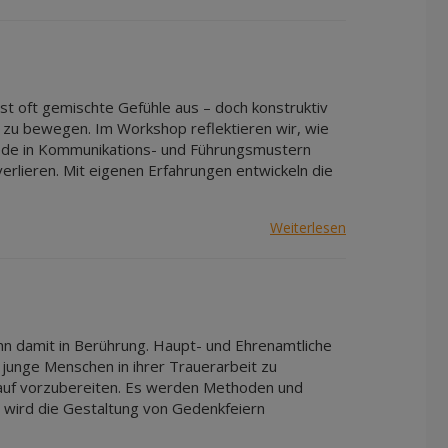
Apr 2027
Mai 2027
Jun 2027
Jul 2027
t oft gemischte Gefühle aus – doch konstruktiv
s zu bewegen. Im Workshop reflektieren wir, wie
hiede in Kommunikations- und Führungsmustern
erlieren. Mit eigenen Erfahrungen entwickeln die
Weiterlesen
 damit in Berührung. Haupt- und Ehrenamtliche
 junge Menschen in ihrer Trauerarbeit zu
arauf vorzubereiten. Es werden Methoden und
m wird die Gestaltung von Gedenkfeiern