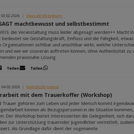
 03.02.2026
|
Haus der Begegnung
AGT machtbewusst und selbstbestimmt
IS: die Veranstaltung muss leider abgesagt werden++ Macht lös
 bedeutet sie Gestaltungskraft, Einfluss und die Fähigkeit, etwa
n Organisationen sichtbar und unsichtbar wirkt, welche Untersc
n und wie wir souverän auftreten können, ohne Authentizität zu v
hmenden praxisnahe Lösung
Teilen
Teilen
, 04.02.2026
|
Katholische Jugend
rarbeit mit dem Trauerkoffer (Workshop)
 Trauer gehören zum Leben und jeder Mensch kommt irgendwann
Jugendarbeit können als Bezugspersonen in die Situation kommen,
en. Der Workshop bietet Interessierten die Gelegenheit, sich d
lien zur Unterstützung trauernder Jugendlicher vermittelt, zude
siert. Als Grundlage dafür dient der sogenannte