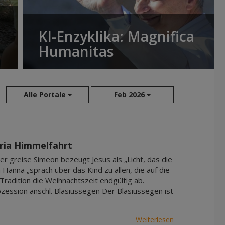
KI-Enzyklika: Magnifica
Humanitas
Alle Portale
Feb 2026
Aug 2026
Sep 2026
aria Himmelfahrt
Okt 2026
r greise Simeon bezeugt Jesus als „Licht, das die
Nov 2026
n Hanna „sprach über das Kind zu allen, die auf die
Tradition die Weihnachtszeit endgültig ab.
Dez 2026
zession anschl. Blasiussegen Der Blasiussegen ist
Jan 2027
Feb 2027
Weiterlesen
Mär 2027