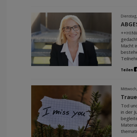
Dienstag,
ABGES
++HINWE
gedacht
Macht i
bestehe
Teilne
Teilen
Mittwoch
Traue
Tod und
in der 
begleit
Materia
themati