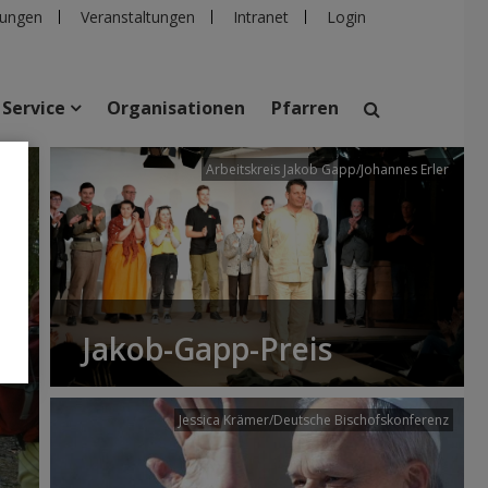
ungen
Veranstaltungen
Intranet
Login
Service
Organisationen
Pfarren
/dibk
Arbeitskreis Jakob Gapp/Johannes Erler
suchen
taltungen
Personen
Pfarren
Einrichtungen
Jakob-Gapp-Preis
Jessica Krämer/Deutsche Bischofskonferenz