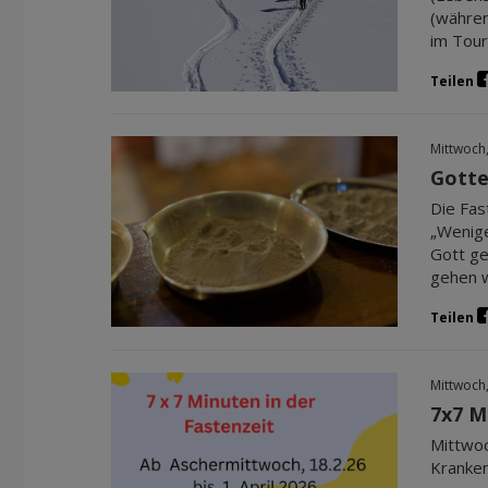
(währen
im Tour
Teilen
Mittwoch
Gotte
Die Fas
„Wenige
Gott ge
gehen w
Teilen
Mittwoch
7x7 M
Mittwoc
Kranken