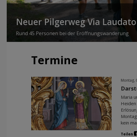
Neuer Pilgerweg Via Laudato 
Rund 45 Personen bei der Eröffnungswanderung
Termine
Montag, 
Darst
Maria u
Heiden 
Erlösun
Montag,
kein ma
Teilen