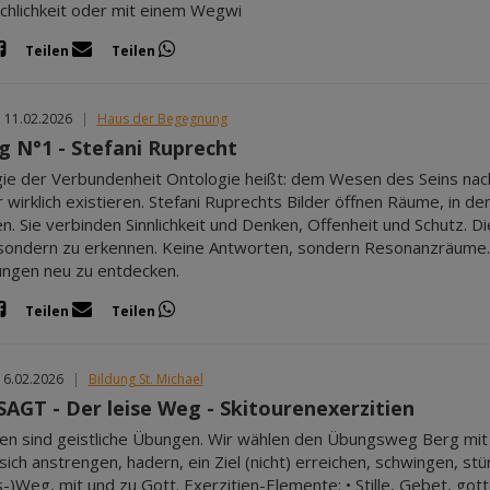
chlichkeit oder mit einem Wegwi
Teilen
Teilen
, 11.02.2026
|
Haus der Begegnung
og N°1 - Stefani Ruprecht
ie der Verbundenheit Ontologie heißt: dem Wesen des Seins nac
 wirklich existieren. Stefani Ruprechts Bilder öffnen Räume, in 
n. Sie verbinden Sinnlichkeit und Denken, Offenheit und Schutz. D
 sondern zu erkennen. Keine Antworten, sondern Resonanzräume. E
ngen neu zu entdecken.
Teilen
Teilen
16.02.2026
|
Bildung St. Michael
AGT - Der leise Weg - Skitourenexerzitien
ien sind geistliche Übungen. Wir wählen den Übungsweg Berg mit
sich anstrengen, hadern, ein Ziel (nicht) erreichen, schwingen,
-)Weg, mit und zu Gott. Exerzitien-Elemente: • Stille, Gebet, got