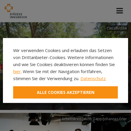
Cincelli/dibk
Wir verwenden Cookies und erlauben das Setzen
von Drittanbieter-Cookies. Weitere Informationen
und wie Sie Cookies deaktivieren können finden Sie
hier
. Wenn Sie mit der Navigation fortfahren,
stimmen Sie der Verwendung zu.
Datenschutz
Neuer Pilgerweg Via
ALLE COOKIES AKZEPTIEREN
Laudato si’
Arbeitskreis Jakob Gapp/Johannes Erler