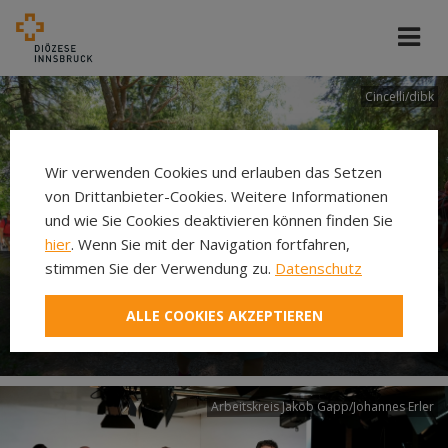
Cincelli/dibk
Wir verwenden Cookies und erlauben das Setzen
von Drittanbieter-Cookies. Weitere Informationen
und wie Sie Cookies deaktivieren können finden Sie
hier
. Wenn Sie mit der Navigation fortfahren,
stimmen Sie der Verwendung zu.
Datenschutz
Neuer Pilgerweg Via
ALLE COOKIES AKZEPTIEREN
Laudato si’
Arbeitskreis Jakob Gapp/Johannes Erler