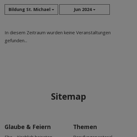
Bildung St. Michael
Jun 2024
Aug 2026
In diesem Zeitraum wurden keine Veranstaltungen
Sep 2026
gefunden...
Okt 2026
Nov 2026
Dez 2026
Jan 2027
Feb 2027
Mär 2027
Sitemap
Apr 2027
Mai 2027
Jun 2027
Jul 2027
Glaube & Feiern
Themen