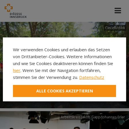
Cincelli/dibk
Wir verwenden Cookies und erlauben das Setzen
von Drittanbieter-Cookies. Weitere Informationen
und wie Sie Cookies deaktivieren können finden Sie
hier
. Wenn Sie mit der Navigation fortfahren,
stimmen Sie der Verwendung zu.
Datenschutz
Neuer Pilgerweg Via
ALLE COOKIES AKZEPTIEREN
Laudato si’
Arbeitskreis Jakob Gapp/Johannes Erler