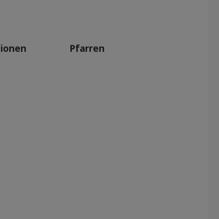
Apr 2027
Mai 2027
Jun 2027
tionen
Pfarren
Jul 2027