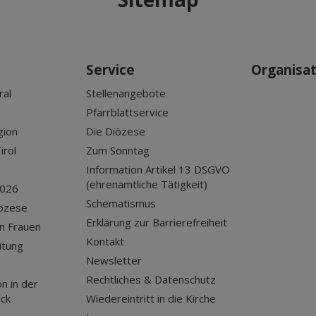
Service
Organisa
ral
Stellenangebote
Pfarrblattservice
gion
Die Diözese
irol
Zum Sonntag
Information Artikel 13 DSGVO
(ehrenamtliche Tätigkeit)
2026
Schematismus
iözese
Erklärung zur Barrierefreiheit
n Frauen
Kontakt
itung
Newsletter
Rechtliches & Datenschutz
n in der
uck
Wiedereintritt in die Kirche