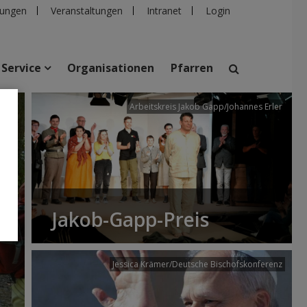
ungen
Veranstaltungen
Intranet
Login
Service
Organisationen
Pfarren
/dibk
Arbeitskreis Jakob Gapp/Johannes Erler
suchen
taltungen
Personen
Pfarren
Einrichtungen
Jakob-Gapp-Preis
Jessica Krämer/Deutsche Bischofskonferenz