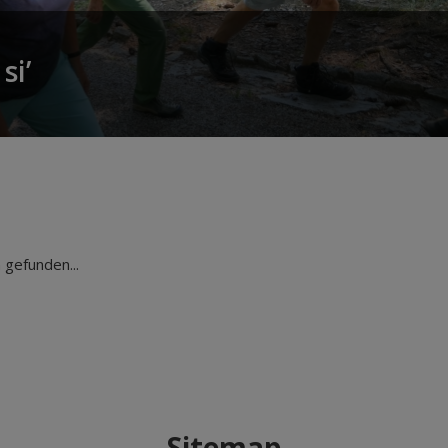
si’
gefunden...
Sitemap