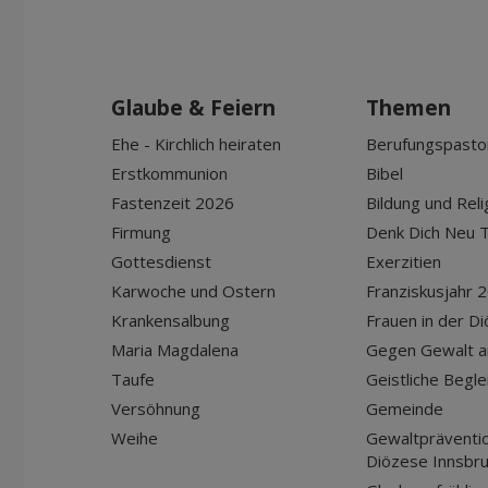
Glaube & Feiern
Themen
Ehe - Kirchlich heiraten
Berufungspasto
Erstkommunion
Bibel
Fastenzeit 2026
Bildung und Reli
Firmung
Denk Dich Neu T
Gottesdienst
Exerzitien
Karwoche und Ostern
Franziskusjahr 
Krankensalbung
Frauen in der D
Maria Magdalena
Gegen Gewalt a
Taufe
Geistliche Begle
Versöhnung
Gemeinde
Weihe
Gewaltpräventio
Diözese Innsbr