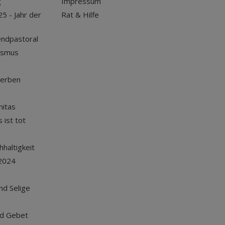
g
Impressum
25 - Jahr der
Rat & Hilfe
endpastoral
ismus
terben
nitas
 ist tot
haltigkeit
2024
und Selige
nd Gebet