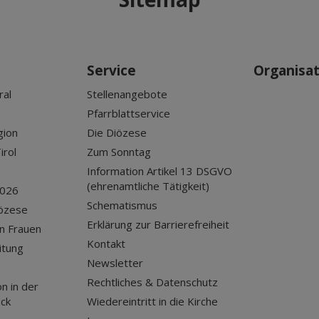
Service
Organisa
ral
Stellenangebote
Pfarrblattservice
gion
Die Diözese
irol
Zum Sonntag
Information Artikel 13 DSGVO
(ehrenamtliche Tätigkeit)
2026
Schematismus
iözese
Erklärung zur Barrierefreiheit
n Frauen
Kontakt
itung
Newsletter
Rechtliches & Datenschutz
n in der
uck
Wiedereintritt in die Kirche