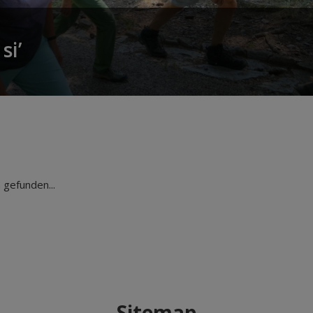
si’
gefunden...
Sitemap