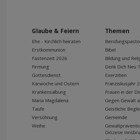
Glaube & Feiern
Themen
Ehe - Kirchlich heiraten
Berufungspasto
Erstkommunion
Bibel
Fastenzeit 2026
Bildung und Reli
Firmung
Denk Dich Neu T
Gottesdienst
Exerzitien
Karwoche und Ostern
Franziskusjahr 
Krankensalbung
Frauen in der D
Maria Magdalena
Gegen Gewalt a
Taufe
Geistliche Begle
Versöhnung
Gemeinde
Weihe
Gewaltpräventio
Diözese Innsbr