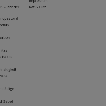
g
Impressum
25 - Jahr der
Rat & Hilfe
endpastoral
ismus
terben
nitas
 ist tot
haltigkeit
2024
und Selige
nd Gebet