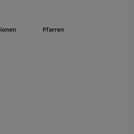
Apr 2027
Mai 2027
Jun 2027
tionen
Pfarren
Jul 2027