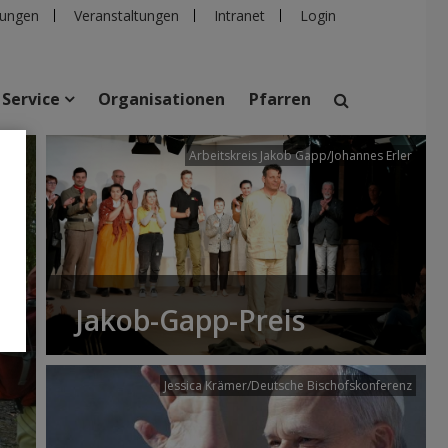
ungen
Veranstaltungen
Intranet
Login
Service
Organisationen
Pfarren
/dibk
Arbeitskreis Jakob Gapp/Johannes Erler
suchen
taltungen
Personen
Pfarren
Einrichtungen
Jakob-Gapp-Preis
Jessica Krämer/Deutsche Bischofskonferenz