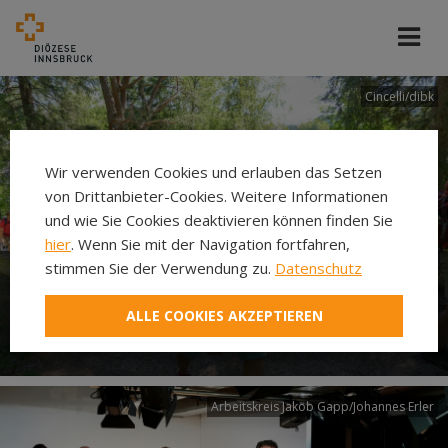
Cincelli/dibk
Wir verwenden Cookies und erlauben das Setzen
von Drittanbieter-Cookies. Weitere Informationen
und wie Sie Cookies deaktivieren können finden Sie
hier
. Wenn Sie mit der Navigation fortfahren,
stimmen Sie der Verwendung zu.
Datenschutz
Neuer Pilgerweg Via
ALLE COOKIES AKZEPTIEREN
Laudato si’
Arbeitskreis Jakob Gapp/Johannes Erler