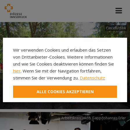
Cincelli/dibk
Wir verwenden Cookies und erlauben das Setzen
von Drittanbieter-Cookies. Weitere Informationen
und wie Sie Cookies deaktivieren können finden Sie
hier
. Wenn Sie mit der Navigation fortfahren,
stimmen Sie der Verwendung zu.
Datenschutz
Neuer Pilgerweg Via
ALLE COOKIES AKZEPTIEREN
Laudato si’
Arbeitskreis Jakob Gapp/Johannes Erler