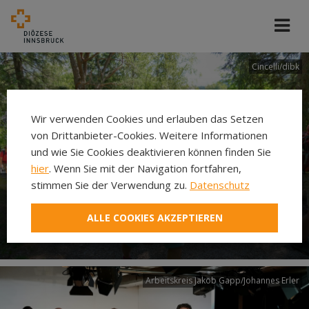
Cincelli/dibk
Wir verwenden Cookies und erlauben das Setzen
von Drittanbieter-Cookies. Weitere Informationen
und wie Sie Cookies deaktivieren können finden Sie
hier
. Wenn Sie mit der Navigation fortfahren,
stimmen Sie der Verwendung zu.
Datenschutz
Neuer Pilgerweg Via
ALLE COOKIES AKZEPTIEREN
Laudato si’
Arbeitskreis Jakob Gapp/Johannes Erler