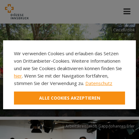
Cincelli/dibk
Wir verwenden Cookies und erlauben das Setzen
von Drittanbieter-Cookies. Weitere Informationen
und wie Sie Cookies deaktivieren können finden Sie
hier
. Wenn Sie mit der Navigation fortfahren,
stimmen Sie der Verwendung zu.
Datenschutz
Neuer Pilgerweg Via
ALLE COOKIES AKZEPTIEREN
Laudato si’
Arbeitskreis Jakob Gapp/Johannes Erler