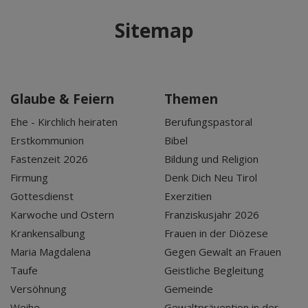
Sitemap
Glaube & Feiern
Themen
Ehe - Kirchlich heiraten
Berufungspastoral
Erstkommunion
Bibel
Fastenzeit 2026
Bildung und Religion
Firmung
Denk Dich Neu Tirol
Gottesdienst
Exerzitien
Karwoche und Ostern
Franziskusjahr 2026
Krankensalbung
Frauen in der Diözese
Maria Magdalena
Gegen Gewalt an Frauen
Taufe
Geistliche Begleitung
Versöhnung
Gemeinde
Weihe
Gewaltprävention in der