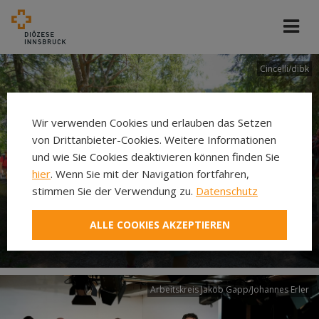
Cincelli/dibk
Wir verwenden Cookies und erlauben das Setzen
von Drittanbieter-Cookies. Weitere Informationen
und wie Sie Cookies deaktivieren können finden Sie
hier
. Wenn Sie mit der Navigation fortfahren,
stimmen Sie der Verwendung zu.
Datenschutz
Neuer Pilgerweg Via
ALLE COOKIES AKZEPTIEREN
Laudato si’
Arbeitskreis Jakob Gapp/Johannes Erler