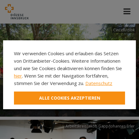
Cincelli/dibk
Wir verwenden Cookies und erlauben das Setzen
von Drittanbieter-Cookies. Weitere Informationen
und wie Sie Cookies deaktivieren können finden Sie
hier
. Wenn Sie mit der Navigation fortfahren,
stimmen Sie der Verwendung zu.
Datenschutz
Neuer Pilgerweg Via
ALLE COOKIES AKZEPTIEREN
Laudato si’
Arbeitskreis Jakob Gapp/Johannes Erler