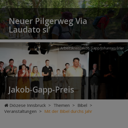
Neuer Pilgerweg Via
Laudato si’
Arbeitskreis Jakob Gapp/Johannes Erler
Jakob-Gapp-Preis
Diözese Innsbruck
>
Themen
>
Bibel
>
Veranstaltungen
>
Mit der Bibel durchs Jahr