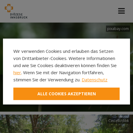
pixabay.com
Wir verwenden Cookies und erlauben das Setzen
von Drittanbieter-Cookies. Weitere Informationen
und wie Sie Cookies deaktivieren können finden Sie
hier
. Wenn Sie mit der Navigation fortfahren,
stimmen Sie der Verwendung zu.
Datenschutz
Woche für das Leben - Jedes
ALLE COOKIES AKZEPTIEREN
Leben macht Sinn!
Cincelli/dibk