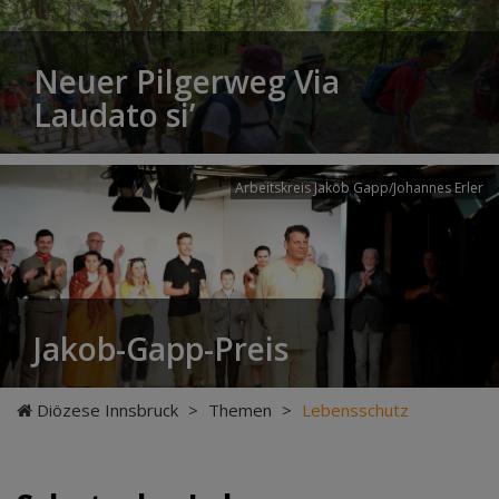
Neuer Pilgerweg Via
Laudato si’
Arbeitskreis Jakob Gapp/Johannes Erler
Jakob-Gapp-Preis
Diözese Innsbruck
>
Themen
>
Lebensschutz