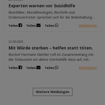
Experten warnen vor Suizidhilfe
Bioethiker, Moraltheologen, Bischöfe und
Ordensvertreter sprechen sich für die Beibehaltung
der aktuell gültigen Rechtslage zum Lebensende aus
Weiterlesen
Teilen
Teilen
Teilen
und warnen davor, das Töten auf Verlangen gesetzlich
zuzulassen.
22.09.2020
Mit Würde sterben – helfen statt töten.
Bischof Hermann Glettler ruft im Zusammenhang mit
der Diskussion um aktive Sterbehilfe dazu auf, mit
einer Unterstützungserklärung das Anliegen des
Weiterlesen
Teilen
Teilen
Teilen
Lebensschutzes zu unterstützen.
Weitere Meldungen