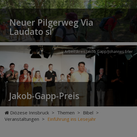
Neuer Pilgerweg Via
Laudato si’
Arbeitskreis Jakob Gapp/Johannes Erler
Jakob-Gapp-Preis
Diözese Innsbruck
>
Themen
>
Bibel
>
Veranstaltungen
>
Einführung ins Lesejahr