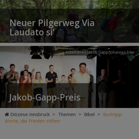
Neuer Pilgerweg Via
Laudato si’
Arbeitskreis Jakob Gapp/Johannes Erler
Jakob-Gapp-Preis
Diözese Innsbruck
>
Themen
>
Bibel
>
Buchtipp:
Worte, die Frieden stiften