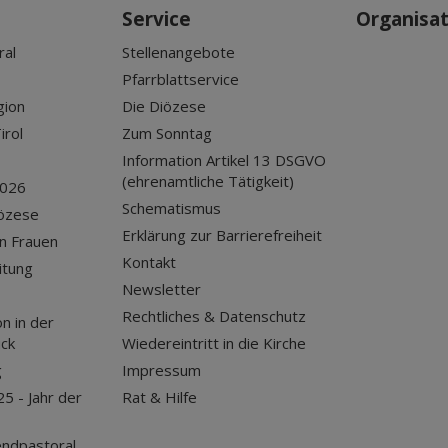
Service
Organisa
ral
Stellenangebote
Pfarrblattservice
gion
Die Diözese
irol
Zum Sonntag
Information Artikel 13 DSGVO
(ehrenamtliche Tätigkeit)
2026
Schematismus
iözese
Erklärung zur Barrierefreiheit
n Frauen
Kontakt
itung
Newsletter
Rechtliches & Datenschutz
n in der
uck
Wiedereintritt in die Kirche
g
Impressum
25 - Jahr der
Rat & Hilfe
endpastoral