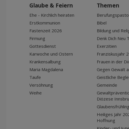
Glaube & Feiern
Themen
Ehe - Kirchlich heiraten
Berufungspasto
Erstkommunion
Bibel
Fastenzeit 2026
Bildung und Reli
Firmung
Denk Dich Neu T
Gottesdienst
Exerzitien
Karwoche und Ostern
Franziskusjahr 
Krankensalbung
Frauen in der D
Maria Magdalena
Gegen Gewalt a
Taufe
Geistliche Begle
Versöhnung
Gemeinde
Weihe
Gewaltpräventio
Diözese Innsbr
Glaubensfrühlin
Heiliges Jahr 20
Hoffnung
Kinder- und Jug