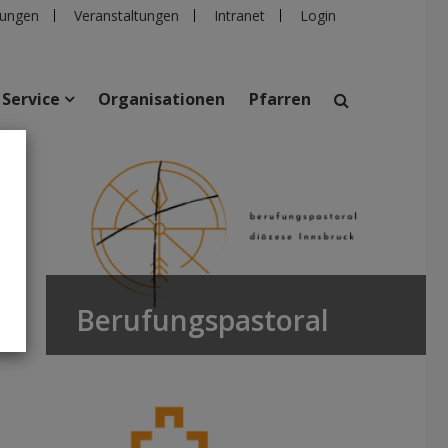
ungen
Veranstaltungen
Intranet
Login
Service
Organisationen
Pfarren
suchen
taltungen
Personen
Pfarren
Einrichtungen
Berufungspastoral