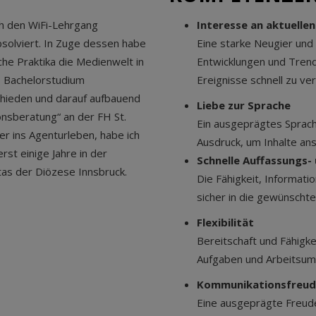
ch den WiFi-Lehrgang
Interesse an aktuelle
solviert. In Zuge dessen habe
Eine starke Neugier und 
che Praktika die Medienwelt in
Entwicklungen und Trends
s Bachelorstudium
Ereignisse schnell zu ve
hieden und darauf aufbauend
Liebe zur Sprache
sberatung“ an der FH St.
Ein ausgeprägtes Sprach
r ins Agenturleben, habe ich
Ausdruck, um Inhalte an
st einige Jahre in der
Schnelle Auffassungs
itas der Diözese Innsbruck.
Die Fähigkeit, Informatio
sicher in die gewünschte
Flexibilität
Bereitschaft und Fähigke
Aufgaben und Arbeitsum
Kommunikationsfreude
Eine ausgeprägte Freud