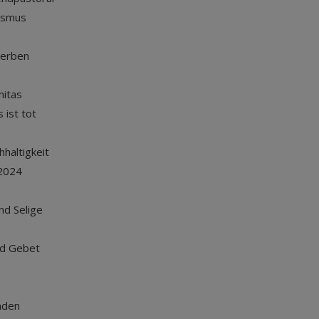
ismus
terben
nitas
 ist tot
haltigkeit
2024
und Selige
nd Gebet
nden