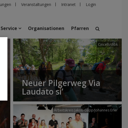
ungen
Veranstaltungen
Intranet
Login
Service
Organisationen
Pfarren
Cincelli/dibk
suchen
taltungen
Personen
Pfarren
Einrichtungen
Neuer Pilgerweg Via
Laudato si’
Arbeitskreis Jakob Gapp/Johannes Erler