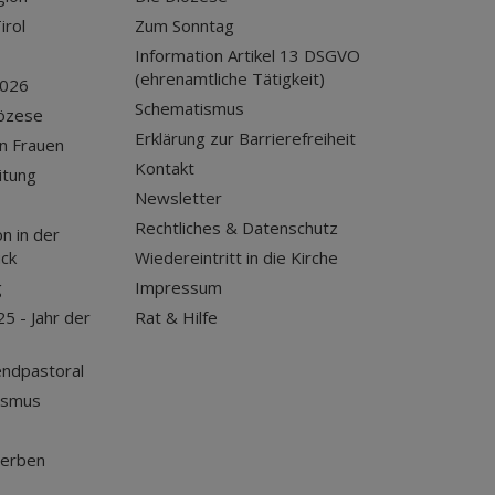
irol
Zum Sonntag
Information Artikel 13 DSGVO
(ehrenamtliche Tätigkeit)
2026
Schematismus
iözese
Erklärung zur Barrierefreiheit
n Frauen
Kontakt
itung
Newsletter
Rechtliches & Datenschutz
n in der
uck
Wiedereintritt in die Kirche
g
Impressum
25 - Jahr der
Rat & Hilfe
endpastoral
ismus
terben