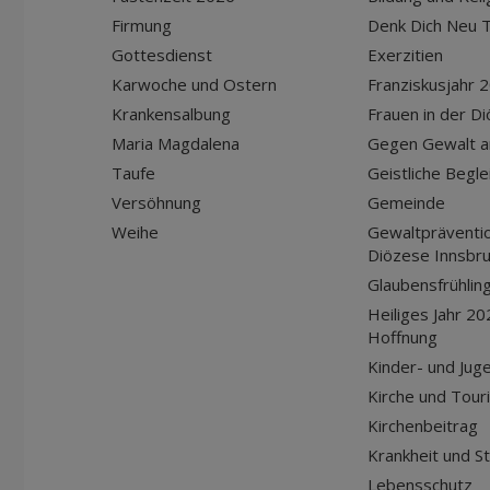
Firmung
Denk Dich Neu T
Gottesdienst
Exerzitien
Karwoche und Ostern
Franziskusjahr 
Krankensalbung
Frauen in der D
Maria Magdalena
Gegen Gewalt a
Taufe
Geistliche Begle
Versöhnung
Gemeinde
Weihe
Gewaltpräventio
Diözese Innsbr
Glaubensfrühlin
Heiliges Jahr 20
Hoffnung
Kinder- und Jug
Kirche und Tour
Kirchenbeitrag
Krankheit und S
Lebensschutz