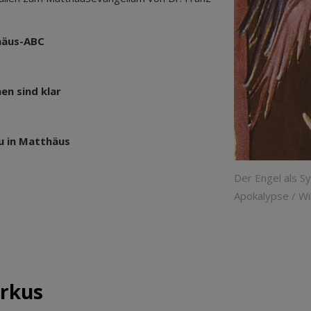
häus-ABC
en sind klar
u in Matthäus
Der Engel als S
Apokalypse / W
rkus