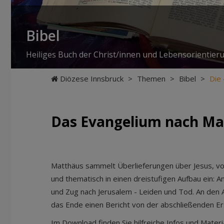
Bibel
Heiliges Buch der Christ/innen und Lebensorientier
Diözese Innsbruck
>
Themen
>
Bibel
>
Die 
Das Evangelium nach Ma
Matthäus sammelt Überlieferungen über Jesus, vor 
und thematisch in einen dreistufigen Aufbau ein: A
und Zug nach Jerusalem - Leiden und Tod. An den A
das Ende einen Bericht von der abschließenden Er
Im Download finden Sie hilfreiche Infos und Mate