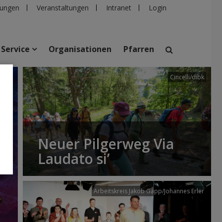
ungen
Veranstaltungen
Intranet
Login
Service
Organisationen
Pfarren
Cincelli/dibk
suchen
taltungen
Personen
Pfarren
Einrichtungen
Neuer Pilgerweg Via
Laudato si’
Arbeitskreis Jakob Gapp/Johannes Erler