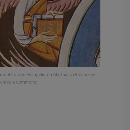
ymbol für den Evangelisten Matthäus (Bamberger
ikimedia Commons)