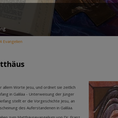
ung
4 Evangelien
tthäus
allem Worte Jesu, und ordnet sie zeitlich
nfang in Galiläa - Unterweisung der Jünger
nfang stellt er die Vorgeschichte Jesu, an
scheinung des Auferstandenen in Galiläa.
rialien zum Matthäusevangelium von Dr. Franz