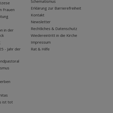
Schematismus
iözese
Erklärung zur Barrierefreiheit
n Frauen
Kontakt
itung
Newsletter
Rechtliches & Datenschutz
n in der
uck
Wiedereintritt in die Kirche
g
Impressum
25 - Jahr der
Rat & Hilfe
endpastoral
ismus
terben
nitas
 ist tot