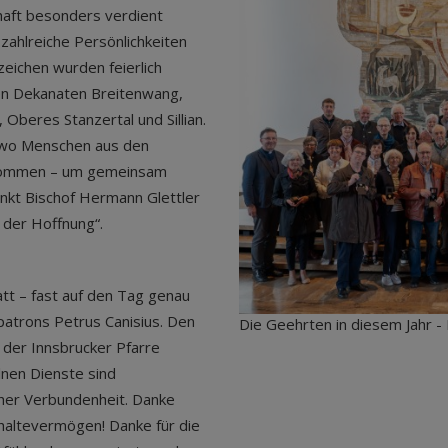
chaft besonders verdient
ahlreiche Persönlichkeiten
eichen wurden feierlich
en Dekanaten Breitenwang,
 Oberes Stanzertal und Sillian.
n, wo Menschen aus den
nkommen – um gemeinsam
nkt Bischof Hermann Glettler
 der Hoffnung“.
tt – fast auf den Tag genau
patrons Petrus Canisius. Den
Die Geehrten in diesem Jahr - F
 der Innsbrucker Pfarre
lnen Dienste sind
cher Verbundenheit. Danke
hhaltevermögen! Danke für die