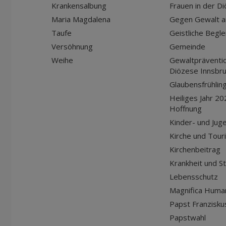
Krankensalbung
Frauen in der D
Maria Magdalena
Gegen Gewalt a
Taufe
Geistliche Begle
Versöhnung
Gemeinde
Weihe
Gewaltpräventio
Diözese Innsbr
Glaubensfrühlin
Heiliges Jahr 20
Hoffnung
Kinder- und Jug
Kirche und Tour
Kirchenbeitrag
Krankheit und S
Lebensschutz
Magnifica Huma
Papst Franziskus
Papstwahl