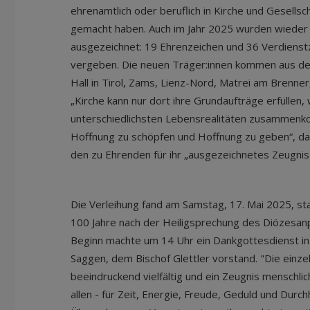
ehrenamtlich oder beruflich in Kirche und Gesells
gemacht haben. Auch im Jahr 2025 wurden wieder z
ausgezeichnet: 19 Ehrenzeichen und 36 Verdienstz
vergeben. Die neuen Träger:innen kommen aus d
Hall in Tirol, Zams, Lienz-Nord, Matrei am Brenner,
„Kirche kann nur dort ihre Grundaufträge erfülle
unterschiedlichsten Lebensrealitäten zusamme
Hoffnung zu schöpfen und Hoffnung zu geben“, da
den zu Ehrenden für ihr „ausgezeichnetes Zeugnis
Die Verleihung fand am Samstag, 17. Mai 2025, sta
100 Jahre nach der Heiligsprechung des Diözesan
Beginn machte um 14 Uhr ein Dankgottesdienst in
Saggen, dem Bischof Glettler vorstand. "Die einze
beeindruckend vielfältig und ein Zeugnis menschli
allen - für Zeit, Energie, Freude, Geduld und Durc