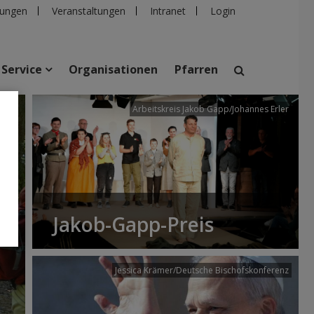
ungen
Veranstaltungen
Intranet
Login
Service
Organisationen
Pfarren
/dibk
Arbeitskreis Jakob Gapp/Johannes Erler
suchen
taltungen
Personen
Pfarren
Einrichtungen
Jakob-Gapp-Preis
Jessica Krämer/Deutsche Bischofskonferenz