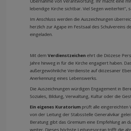
Übernahme von Verantwortung. Ihr macht eine mit
lebendige Kirche sichtbar. Viel Segen weiterhin!", 
Im Anschluss werden die Auszeichnungen überreich
herzlich zur Agape im Festsaal des Schulvereins
eingeladen.
Mit dem
Verdienstzeichen
ehrt die Diözese Pers
Jahre hinweg in für die Kirche engagiert haben. D
außergewöhnliche Verdienste auf diözesaner Ebene
Anerkennung eines Lebenswerks.
Die Auszeichnungen würdigen Engagement in Berei
Soziales, Bildung, Verwaltung, Kultur oder die Ges
Ein eigenes Kuratorium
prüft alle eingereichten 
von der Leitung der Stabsstelle Generalvikar gele
Beratung gibt das Gremium eine Empfehlung an d
weiter. Dieses höchste Leitungsorgan trifft die a