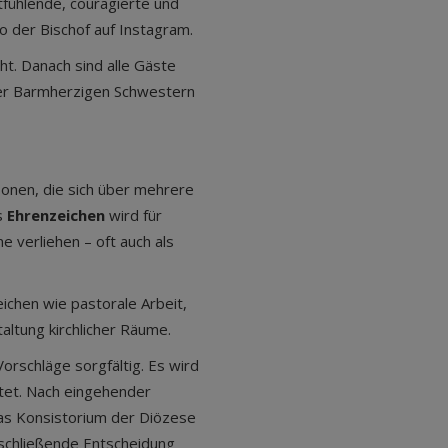
fühlende, couragierte und
so der Bischof auf Instagram.
t. Danach sind alle Gäste
 der Barmherzigen Schwestern
onen, die sich über mehrere
as
Ehrenzeichen
wird für
 verliehen – oft auch als
chen wie pastorale Arbeit,
taltung kirchlicher Räume.
Vorschläge sorgfältig. Es wird
itet. Nach eingehender
as Konsistorium der Diözese
bschließende Entscheidung