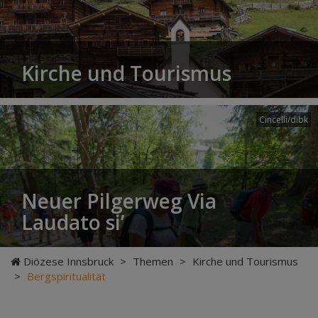
Kirche und Tourismus
Cincelli/dibk
Neuer Pilgerweg Via
Laudato si’
Diözese Innsbruck
>
Themen
>
Kirche und Tourismus
>
Bergspiritualität