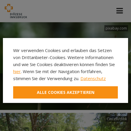
pixabay.com
Wir verwenden Cookies und erlauben das Setzen
von Drittanbieter-Cookies. Weitere Informationen
und wie Sie Cookies deaktivieren können finden Sie
hier
. Wenn Sie mit der Navigation fortfahren,
stimmen Sie der Verwendung zu.
Datenschutz
Woche für das Leben - Jedes
ALLE COOKIES AKZEPTIEREN
Leben macht Sinn!
Cincelli/dibk