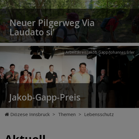
Neuer Pilgerweg Via
Laudato si’
Arbeitskreis Jakob Gapp/Johannes Erler
Jakob-Gapp-Preis
Diözese Innsbruck
>
Themen
>
Lebensschutz